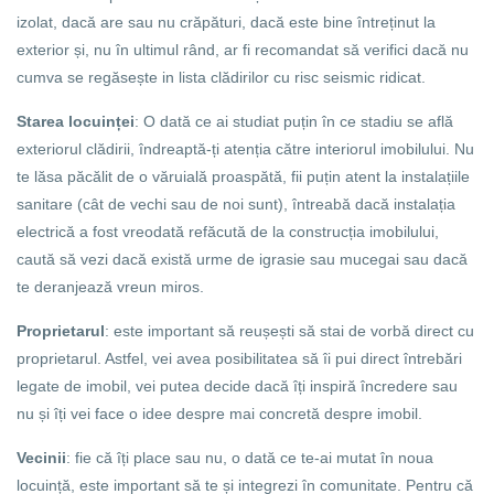
izolat, dacă are sau nu crăpături, dacă este bine întreținut la
exterior și, nu în ultimul rând, ar fi recomandat să verifici dacă nu
cumva se regăsește in lista clădirilor cu risc seismic ridicat.
Starea locuinței
: O dată ce ai studiat puțin în ce stadiu se află
exteriorul clădirii, îndreaptă-ți atenția către interiorul imobilului. Nu
te lăsa păcălit de o văruială proaspătă, fii puțin atent la instalațiile
sanitare (cât de vechi sau de noi sunt), întreabă dacă instalația
electrică a fost vreodată refăcută de la construcția imobilului,
caută să vezi dacă există urme de igrasie sau mucegai sau dacă
te deranjează vreun miros.
Proprietarul
: este important să reușești să stai de vorbă direct cu
proprietarul. Astfel, vei avea posibilitatea să îi pui direct întrebări
legate de imobil, vei putea decide dacă îți inspiră încredere sau
nu și îți vei face o idee despre mai concretă despre imobil.
Vecinii
: fie că îți place sau nu, o dată ce te-ai mutat în noua
locuință, este important să te și integrezi în comunitate. Pentru că