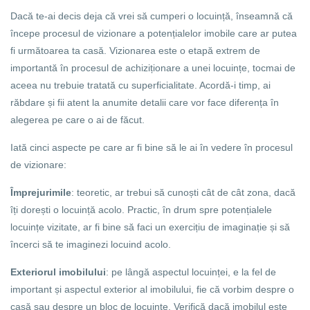
Dacă te-ai decis deja că vrei să cumperi o locuință, înseamnă că
începe procesul de vizionare a potențialelor imobile care ar putea
fi următoarea ta casă. Vizionarea este o etapă extrem de
importantă în procesul de achiziționare a unei locuințe, tocmai de
aceea nu trebuie tratată cu superficialitate. Acordă-i timp, ai
răbdare și fii atent la anumite detalii care vor face diferența în
alegerea pe care o ai de făcut.
Iată cinci aspecte pe care ar fi bine să le ai în vedere în procesul
de vizionare:
Împrejurimile
: teoretic, ar trebui să cunoști cât de cât zona, dacă
îți dorești o locuință acolo. Practic, în drum spre potențialele
locuințe vizitate, ar fi bine să faci un exercițiu de imaginație și să
încerci să te imaginezi locuind acolo.
Exteriorul imobilului
: pe lângă aspectul locuinței, e la fel de
important și aspectul exterior al imobilului, fie că vorbim despre o
casă sau despre un bloc de locuințe. Verifică dacă imobilul este