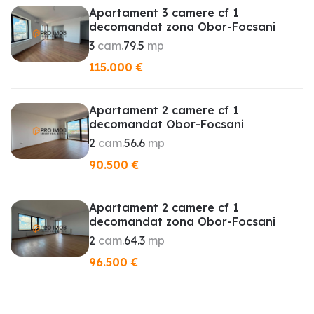
Apartament 3 camere cf 1
decomandat zona Obor-Focsani
3
cam.
79.5
mp
115.000
€
Apartament 2 camere cf 1
decomandat Obor-Focsani
2
cam.
56.6
mp
90.500
€
Apartament 2 camere cf 1
decomandat zona Obor-Focsani
2
cam.
64.3
mp
96.500
€