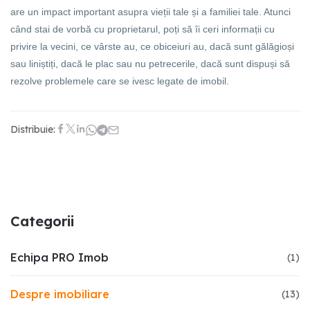
are un impact important asupra vieții tale și a familiei tale. Atunci
când stai de vorbă cu proprietarul, poți să îi ceri informații cu
privire la vecini, ce vârste au, ce obiceiuri au, dacă sunt gălăgioși
sau liniștiți, dacă le plac sau nu petrecerile, dacă sunt dispuși să
rezolve problemele care se ivesc legate de imobil.
Distribuie:
Categorii
Echipa PRO Imob
(
1
)
Despre imobiliare
(
13
)