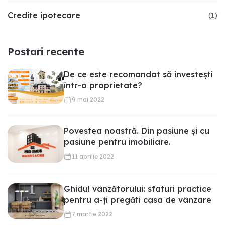
Credite ipotecare
(
1
)
Postari recente
De ce este recomandat să investești
într-o proprietate?
9 mai 2022
Povestea noastră. Din pasiune și cu
pasiune pentru imobiliare.
11 aprilie 2022
Ghidul vânzătorului: sfaturi practice
pentru a-ți pregăti casa de vânzare
7 martie 2022