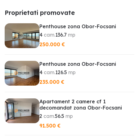
Proprietati promovate
Penthouse zona Obor-Focsani
4
cam.
136.7
mp
250.000
€
Penthouse zona Obor-Focsani
4
cam.
126.5
mp
235.000
€
Apartament 2 camere cf 1
decomandat zona Obor-Focsani
2
cam.
56.5
mp
91.500
€