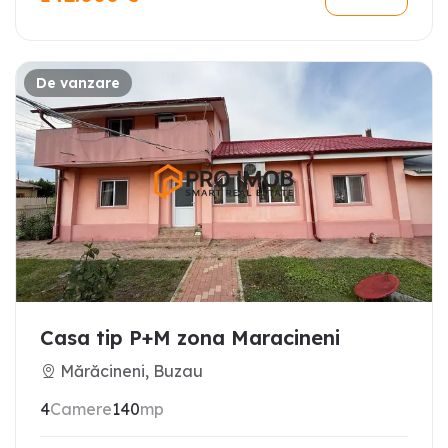
De vanzare
Casa tip P+M zona Maracineni
Mărăcineni, Buzau
4
Camere
140
mp