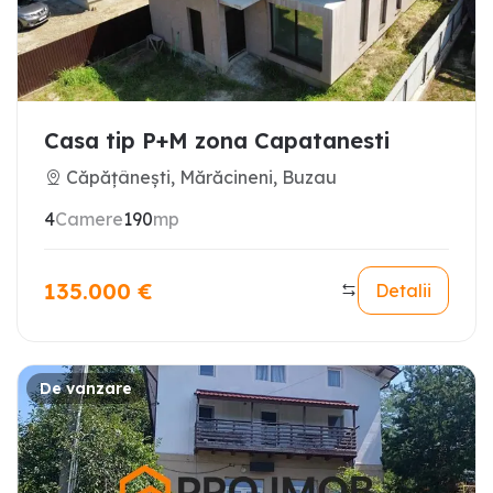
Casa tip P+M zona Capatanesti
Căpățânești, Mărăcineni, Buzau
4
Camere
190
mp
135.000
€
Detalii
De vanzare