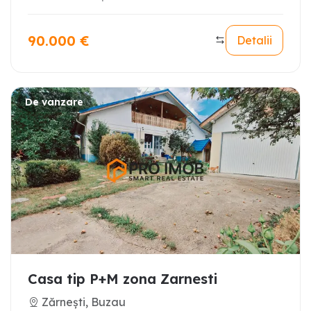
90.000
€
Detalii
De vanzare
Casa tip P+M zona Zarnesti
Zărnești, Buzau