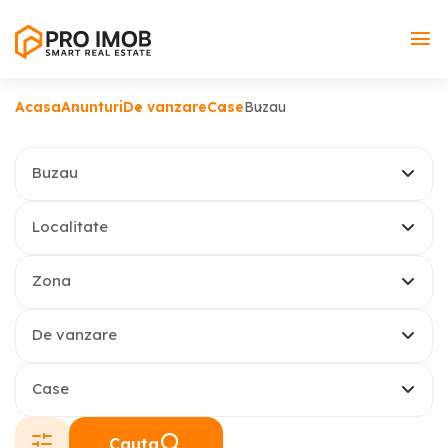
Acasa
Anunturi
De vanzare
Case
Buzau
Buzau
Localitate
Zona
De vanzare
Case
Cauta