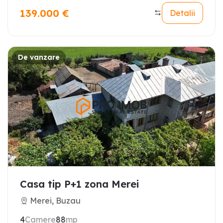
139.000
€
Detalii
De vanzare
Casa tip P+1 zona Merei
Merei, Buzau
4
Camere
88
mp