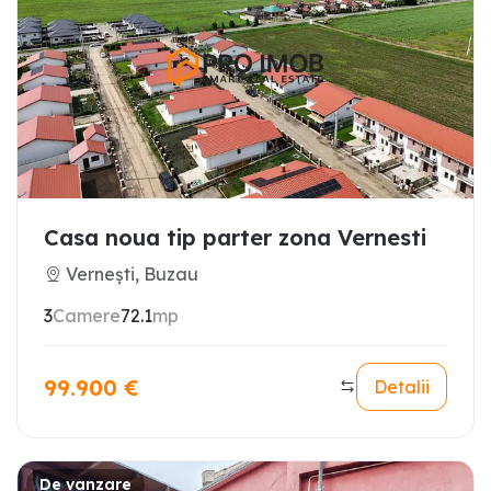
Casa noua tip parter zona Vernesti
Vernești, Buzau
3
Camere
72.1
mp
99.900
€
Detalii
De vanzare