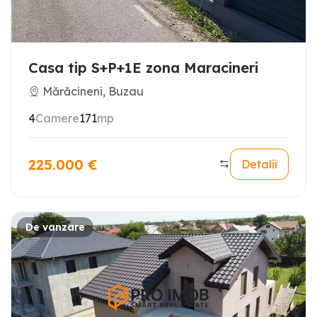
Casa tip S+P+1E zona Maracineri
Mărăcineni, Buzau
4
Camere
171
mp
225.000
€
Detalii
De vanzare