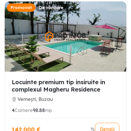
Promovat
De vanzare
Locuinte premium tip insiruite in
complexul Magheru Residence
Vernești, Buzau
4
Camere
98.88
mp
142.000
€
Detalii