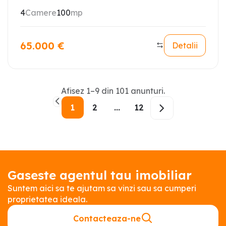
4
Camere
100
mp
65.000
€
Detalii
Afisez
1
–
9
din
101
anunturi
.
1
2
...
12
Gaseste agentul tau imobiliar
Suntem aici sa te ajutam sa vinzi sau sa cumperi
proprietatea ideala.
Contacteaza-ne