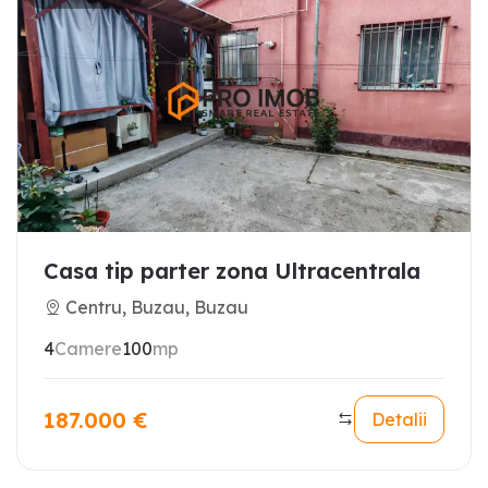
Casa tip parter zona Ultracentrala
Centru, Buzau, Buzau
4
Camere
100
mp
187.000
€
Detalii