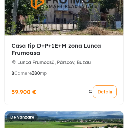
Casa tip D+P+1E+M zona Lunca
Frumoasa
Lunca Frumoasă, Pârscov, Buzau
8
Camere
380
mp
59.900
€
Detalii
De vanzare