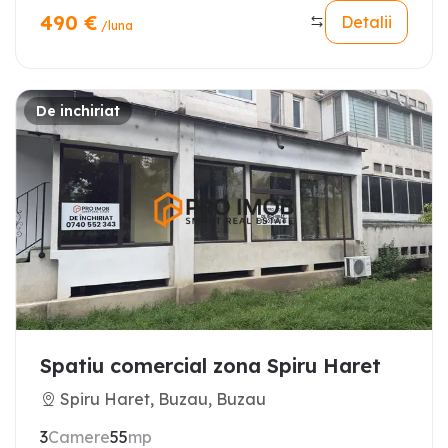
490
€
Detalii
/luna
De inchiriat
Spatiu comercial zona Spiru Haret
Spiru Haret, Buzau, Buzau
3
Camere
55
mp