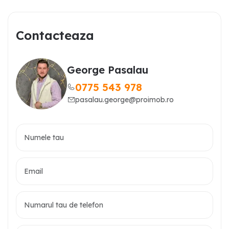
Contacteaza
George Pasalau
0775 543 978
pasalau.george@proimob.ro