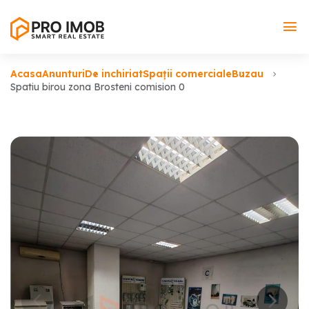
Acasa
Anunturi
De inchiriat
Spații comerciale
Buzau
Spatiu birou zona Brosteni comision 0