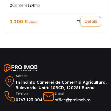
2
Camere
124
mp
1.100
€
Detalii
/luna
Adresa
In incinta Camerei de Comert si Agricultura,
Bulevardul Unirii 10BCD, 120281 Buzau
Telefon
Email
0767 123 004
office@proimob.ro