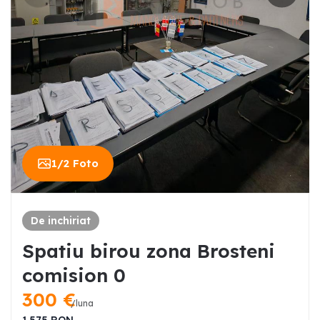
1
/
2
Foto
De inchiriat
Spatiu birou zona Brosteni
comision 0
300
€
/luna