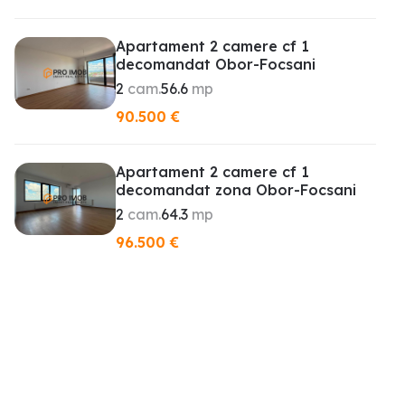
Apartament 2 camere cf 1
decomandat Obor-Focsani
2
cam.
56.6
mp
90.500
€
Apartament 2 camere cf 1
decomandat zona Obor-Focsani
2
cam.
64.3
mp
96.500
€