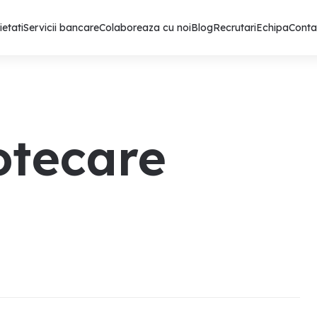
ietati
Servicii bancare
Colaboreaza cu noi
Blog
Recrutari
Echipa
Conta
otecare