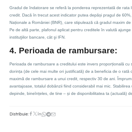
Gradul de îndatorare se referă la ponderea reprezentată de rata lu
credit. Dacă în trecut acest indicator putea depăși pragul de 60%, 
Naționale a României (BNR), care stipulează că gradul maxim de în
Pe de altă parte, plafonul aplicat pentru creditele în valută ajung
instituţiilor bancare, cât şi IFN.
4. Perioada de rambursare:
Perioada de rambursare a creditului este invers proporțională cu
dorința (de cele mai multe ori justificată) de a beneficia de o rată
maximă de rambursare a unui credit, respectiv 30 de ani. Împrumu
avantajoase, totalul dobânzii fiind considerabil mai mic. Stabilire
depinde, bineînțeles, de tine – și de disponibilitatea ta (actuală) d
Distribuie: