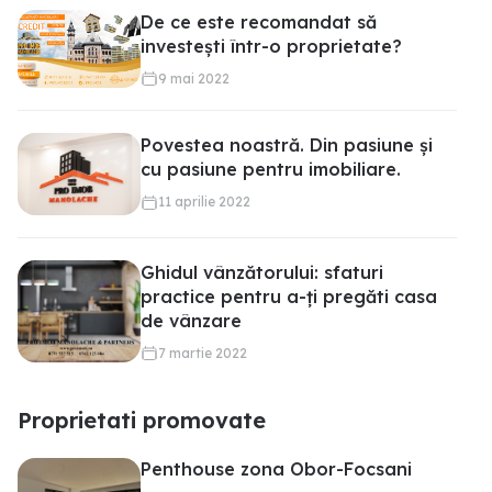
De ce este recomandat să
investești într-o proprietate?
9 mai 2022
Povestea noastră. Din pasiune și
cu pasiune pentru imobiliare.
11 aprilie 2022
Ghidul vânzătorului: sfaturi
practice pentru a-ți pregăti casa
de vânzare
7 martie 2022
Proprietati promovate
Penthouse zona Obor-Focsani