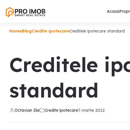
Acasa
Propr
Home
Blog
Credite ipotecare
Creditele ipotecare standard
Creditele ip
standard
Octavian Ilie
Credite ipotecare
7 martie 2022