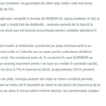
ul creditelor co-garantate de către stat; astfel, cele mai bune
vă) de 5%.
ă este variabilă în funcție de ROBOR (în cazul creditelor în lei) și,
adaugă o marjă fixă de dobândă – aceasta variază de la bancă la
irca două sau trei puncte procentuale pentru creditele standard în
ivelul mediu al dobânzilor practicate pe piața interbancară la un
ai multe ori, băncile iau ca reper pentru calcularea dobânzii
e luni). De menționat este că, în contextul în care EURIBOR se
un avantaj important pentru cei care au credite în această valută),
 la circa 0,7% în toamna lui 2016, la aproximativ 2% în prezent.
e plătit, evoluția acestor doi indici ar trebui urmărită periodic.
are ar trebui să fii deosebit de atent la cât decizi să împrumuți de la
ce au atins în trecut valori minime istorice, să consemneze creșteri.