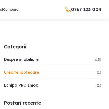
0767 123 004
ct
Compara
Categorii
Despre imobiliare
(
13
)
Credite ipotecare
(
1
)
Echipa PRO Imob
(
1
)
Postari recente