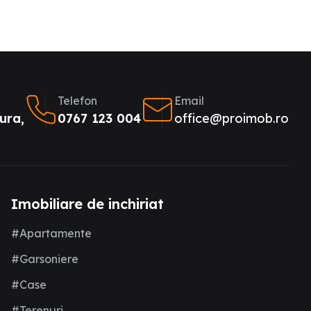
Telefon
Email
ura,
0767 123 004
office@proimob.ro
Imobiliare de inchiriat
#Apartamente
#Garsoniere
#Case
#Terenuri