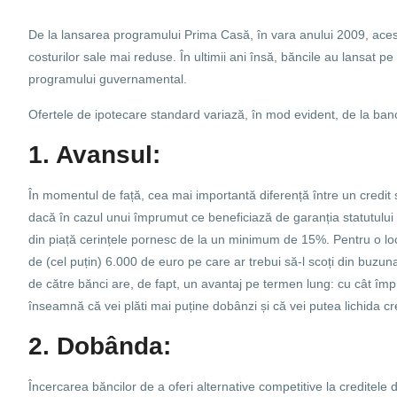
De la lansarea programului Prima Casă, în vara anului 2009, acesta
costurilor sale mai reduse. În ultimii ani însă, băncile au lansat p
programului guvernamental.
Ofertele de ipotecare standard variază, în mod evident, de la banc
1. Avansul:
În momentul de față, cea mai importantă diferență între un credit s
dacă în cazul unui împrumut ce beneficiază de garanția statutului
din piață cerințele pornesc de la un minimum de 15%. Pentru o lo
de (cel puțin) 6.000 de euro pe care ar trebui să-l scoți din buzun
de către bănci are, de fapt, un avantaj pe termen lung: cu cât împ
înseamnă că vei plăti mai puține dobânzi și că vei putea lichida cr
2. Dobânda:
Încercarea băncilor de a oferi alternative competitive la creditel