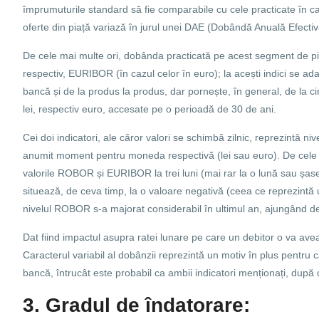
împrumuturile standard să fie comparabile cu cele practicate în caz
oferte din piață variază în jurul unei DAE (Dobândă Anuală Efecti
De cele mai multe ori, dobânda practicată pe acest segment de piaț
respectiv, EURIBOR (în cazul celor în euro); la acești indici se 
bancă și de la produs la produs, dar pornește, în general, de la c
lei, respectiv euro, accesate pe o perioadă de 30 de ani.
Cei doi indicatori, ale căror valori se schimbă zilnic, reprezintă n
anumit moment pentru moneda respectivă (lei sau euro). De cele m
valorile ROBOR și EURIBOR la trei luni (mai rar la o lună sau șas
situează, de ceva timp, la o valoare negativă (ceea ce reprezintă 
nivelul ROBOR s-a majorat considerabil în ultimul an, ajungând de
Dat fiind impactul asupra ratei lunare pe care un debitor o va avea d
Caracterul variabil al dobânzii reprezintă un motiv în plus pentru c
bancă, întrucât este probabil ca ambii indicatori menționați, după 
3. Gradul de îndatorare: