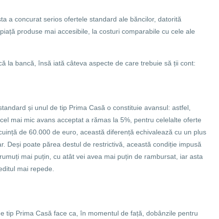
 a concurat serios ofertele standard ale băncilor, datorită
e piață produse mai accesibile, la costuri comparabile cu cele ale
ă la bancă, însă iată câteva aspecte de care trebuie să ții cont:
tandard și unul de tip Prima Casă o constituie avansul: astfel,
 cel mai mic avans acceptat a rămas la 5%, pentru celelalte oferte
cuință de 60.000 de euro, această diferență echivalează cu un plus
ar. Deși poate părea destul de restrictivă, această condiție impusă
rumuți mai puțin, cu atât vei avea mai puțin de rambursat, iar asta
editul mai repede.
e de tip Prima Casă face ca, în momentul de față, dobânzile pentru