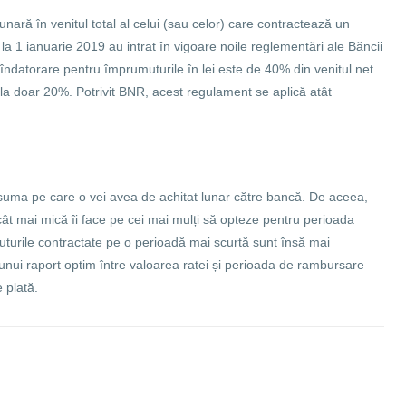
nară în venitul total al celui (sau celor) care contractează un
la 1 ianuarie 2019 au intrat în vigoare noile reglementări ale Băncii
datorare pentru împrumuturile în lei este de 40% din venitul net.
e la doar 20%. Potrivit BNR, acest regulament se aplică atât
 suma pe care o vei avea de achitat lunar către bancă. De aceea,
 cât mai mică îi face pe cei mai mulți să opteze pentru perioada
turile contractate pe o perioadă mai scurtă sunt însă mai
a unui raport optim între valoarea ratei și perioada de rambursare
e plată.