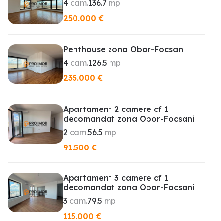
4
cam.
136.7
mp
250.000
€
Penthouse zona Obor-Focsani
4
cam.
126.5
mp
235.000
€
Apartament 2 camere cf 1
decomandat zona Obor-Focsani
2
cam.
56.5
mp
91.500
€
Apartament 3 camere cf 1
decomandat zona Obor-Focsani
3
cam.
79.5
mp
115.000
€