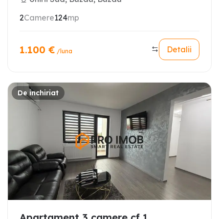
2
Camere
124
mp
1.100
€
Detalii
/luna
De inchiriat
Apartament 3 camere cf 1