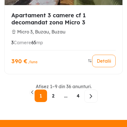
Apartament 3 camere cf 1
decomandat zona Micro 3
Micro 3, Buzau, Buzau
3
Camere
65
mp
390
€
Detalii
/luna
Afisez
1
–
9
din
36
anunturi
.
1
2
...
4