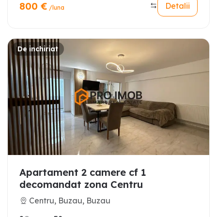
800
€
Detalii
/luna
De inchiriat
Apartament 2 camere cf 1
decomandat zona Centru
Centru, Buzau, Buzau