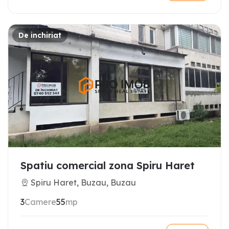
De inchiriat
Spatiu comercial zona Spiru Haret
Spiru Haret, Buzau, Buzau
3
Camere
55
mp