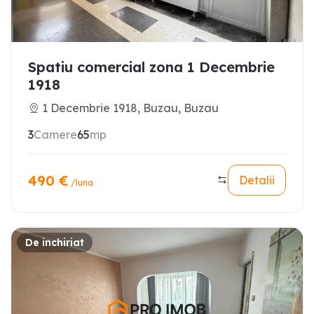
Spatiu comercial zona 1 Decembrie
1918
1 Decembrie 1918, Buzau, Buzau
3
Camere
65
mp
490
€
Detalii
/luna
De inchiriat