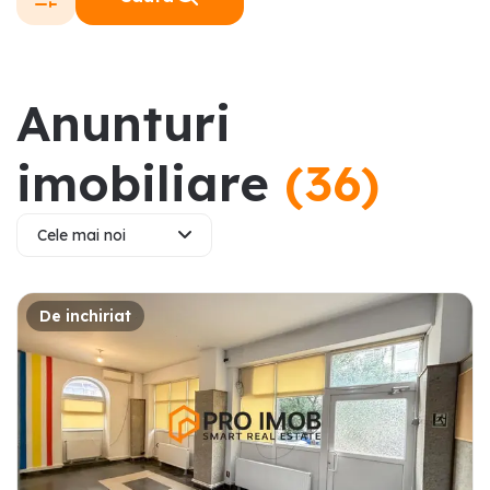
Anunturi
imobiliare
(
36
)
Cele mai noi
De inchiriat