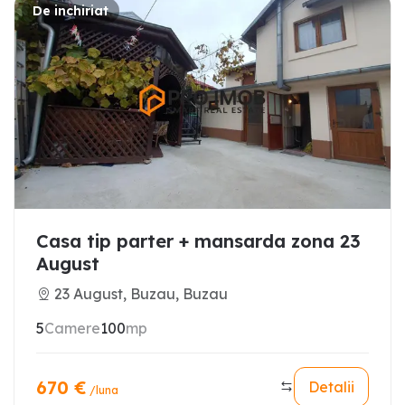
De inchiriat
Casa tip parter + mansarda zona 23
August
23 August, Buzau, Buzau
5
Camere
100
mp
670
€
Detalii
/luna