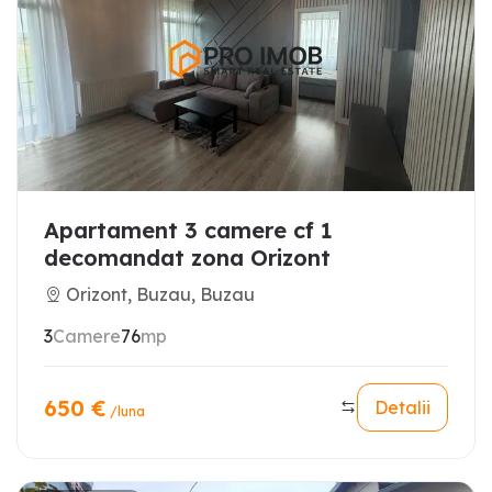
Apartament 3 camere cf 1
decomandat zona Orizont
Orizont, Buzau, Buzau
3
Camere
76
mp
650
€
Detalii
/luna