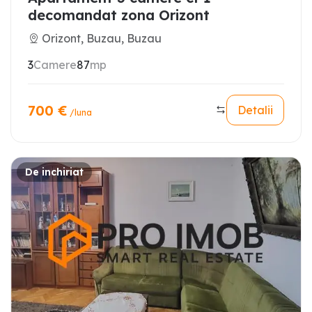
decomandat zona Orizont
Orizont, Buzau, Buzau
3
Camere
87
mp
700
€
Detalii
/luna
De inchiriat