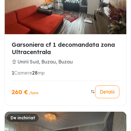
Garsoniera cf 1 decomandata zona
Ultracentrala
Unirii Sud, Buzau, Buzau
1
Camere
28
mp
260
€
Detalii
/luna
De inchiriat