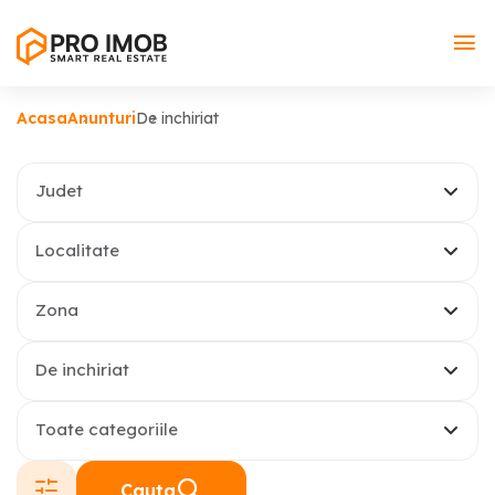
Acasa
Anunturi
De inchiriat
Judet
Localitate
Zona
De inchiriat
Toate categoriile
Cauta