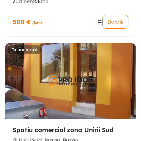
2
Camere
58
mp
500
€
Detalii
/luna
De inchiriat
Spatiu comercial zona Unirii Sud
Unirii Sud, Buzau, Buzau