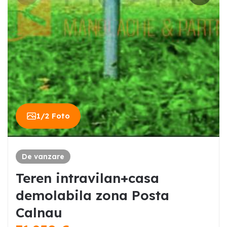
1
/
2
Foto
De vanzare
Teren intravilan+casa
demolabila zona Posta
Calnau