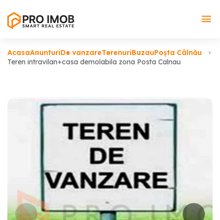
Acasa
Anunturi
De vanzare
Terenuri
Buzau
Poșta Câlnău
Teren intravilan+casa demolabila zona Posta Calnau