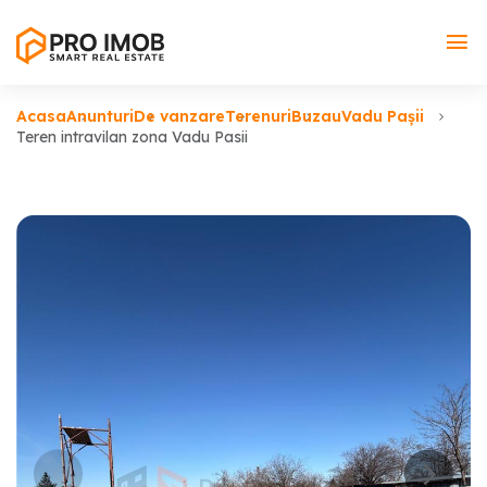
Acasa
Anunturi
De vanzare
Terenuri
Buzau
Vadu Pașii
Teren intravilan zona Vadu Pasii