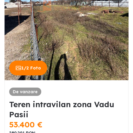
1
/
2
Foto
De vanzare
Teren intravilan zona Vadu
Pasii
53.400
€