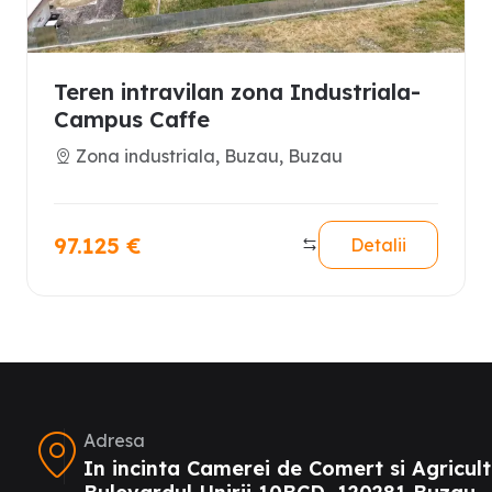
Teren intravilan zona Industriala-
Campus Caffe
Zona industriala, Buzau, Buzau
97.125
€
Detalii
Adresa
In incinta Camerei de Comert si Agricult