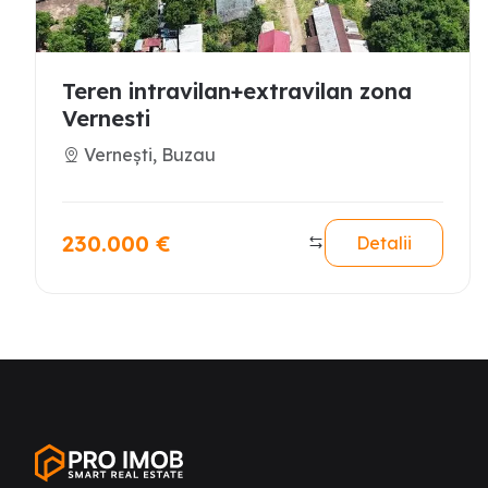
Teren intravilan+extravilan zona
Vernesti
Vernești, Buzau
230.000
€
Detalii