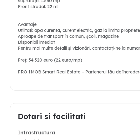
Suprafață: 1.560 mp
Front stradal: 22 ml
Avantaje:
Utilitati: apa curenta, curent electric, gaz la limita proprietet
Aproape de transport în comun, școli, magazine
Disponibil imediat
Pentru mai multe detalii și vizionări, contactați-ne la num
Preț: 34.320 euro (22 euro/mp)
PRO IMOB Smart Real Estate – Partenerul tău de încredere 
Dotari si facilitati
Infrastructura