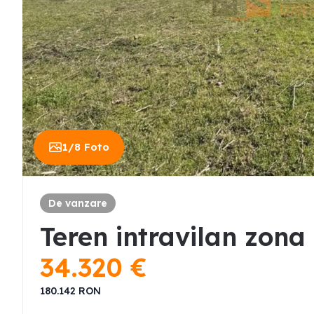
1
/
8
Foto
De vanzare
Teren intravilan zona
34.320
€
180.142
RON