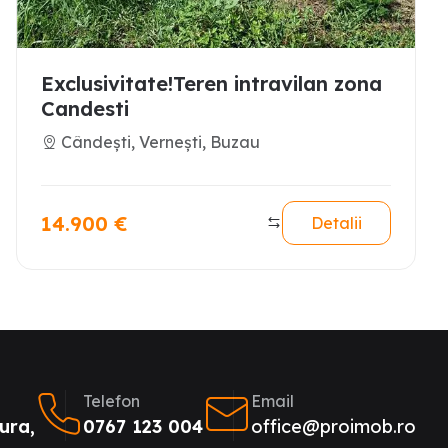
Exclusivitate!Teren intravilan zona
Candesti
Cândești, Vernești, Buzau
14.900
€
Detalii
Telefon
Email
ura,
0767 123 004
office@proimob.ro