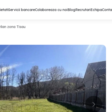
ietati
Servicii bancare
Colaboreaza cu noi
Blog
Recrutari
Echipa
Conta
vilan zona Tisau