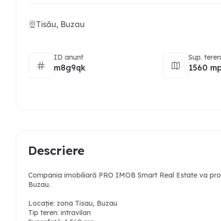
Tisău, Buzau
ID anunt
Sup. tere
m8g9qk
1560 m
Descriere
Compania imobiliară PRO IMOB Smart Real Estate va propun
Buzau.
Locație: zona Tisau, Buzau
Tip teren: intravilan