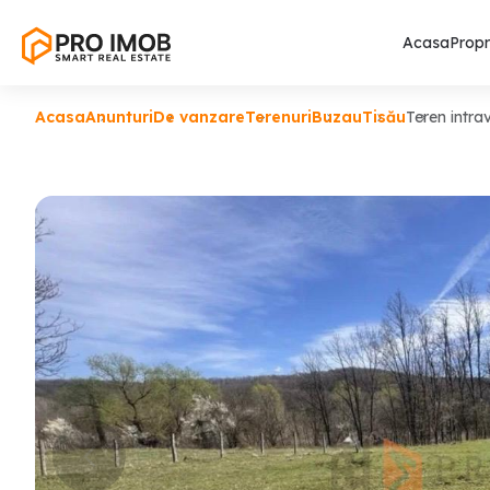
Acasa
Propr
Acasa
Anunturi
De vanzare
Terenuri
Buzau
Tisău
Teren intra