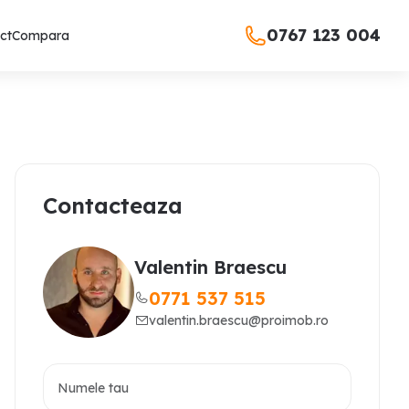
0767 123 004
ct
Compara
Contacteaza
Valentin Braescu
0771 537 515
valentin.braescu@proimob.ro