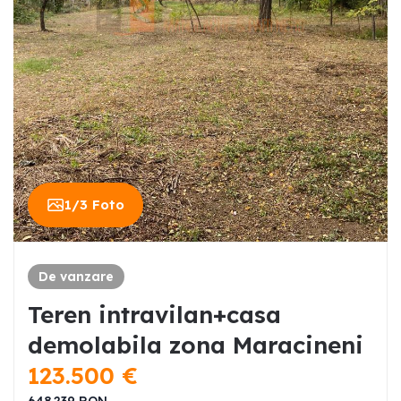
1
/
3
Foto
De vanzare
Teren intravilan+casa
demolabila zona Maracineni
123.500
€