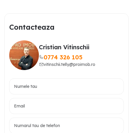
Contacteaza
Cristian Vitinschii
0774 326 105
vitinschii.telly@proimob.ro