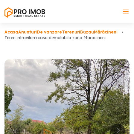
Acasa
Anunturi
De vanzare
Terenuri
Buzau
Mărăcineni
Teren intravilan+casa demolabila zona Maracineni