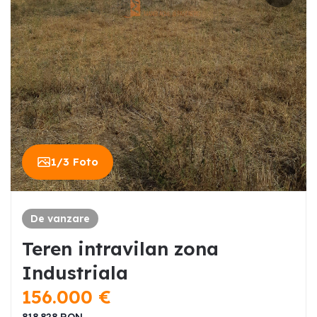
1
/
3
Foto
De vanzare
Teren intravilan zona
Industriala
156.000
€