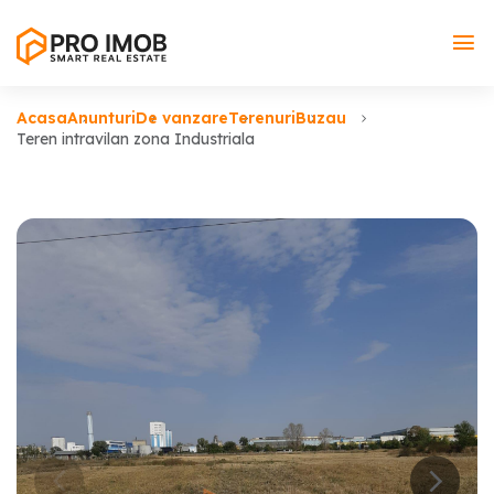
Acasa
Anunturi
De vanzare
Terenuri
Buzau
Teren intravilan zona Industriala