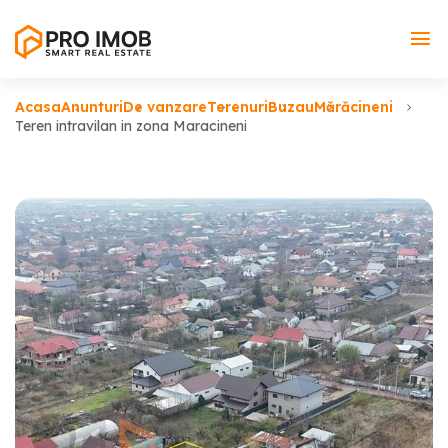
Acasa
Anunturi
De vanzare
Terenuri
Buzau
Mărăcineni
Teren intravilan in zona Maracineni