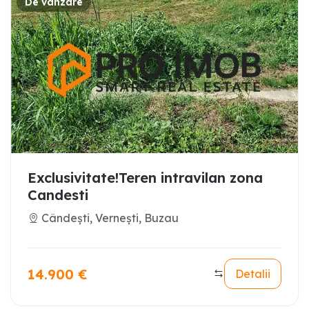
De vanzare
Exclusivitate!Teren intravilan zona
Candesti
Cândești, Vernești, Buzau
14.900
€
Detalii