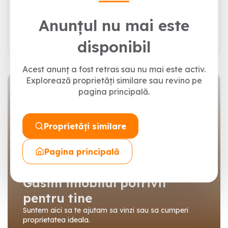
Anunțul nu mai este
Trimite mesajul
disponibil
Acest anunț a fost retras sau nu mai este activ.
Explorează proprietăți similare sau revino pe
pagina principală.
Proprietăți similare
Pagina principală
Gasim imobilul potrivit
pentru tine
Suntem aici sa te ajutam sa vinzi sau sa cumperi
proprietatea ideala.