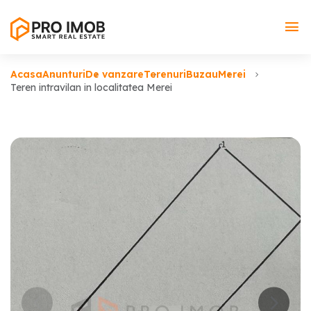
Acasa
Anunturi
De vanzare
Terenuri
Buzau
Merei
Teren intravilan in localitatea Merei