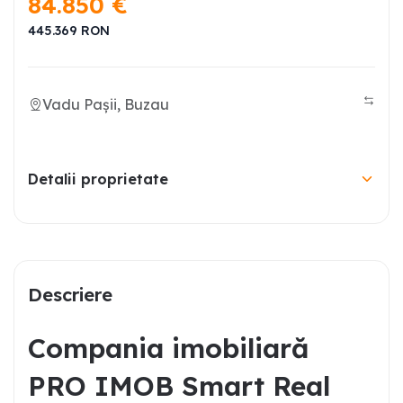
84.850
€
445.369
RON
Vadu Pașii, Buzau
Detalii proprietate
Descriere
Compania imobiliară
PRO IMOB Smart Real