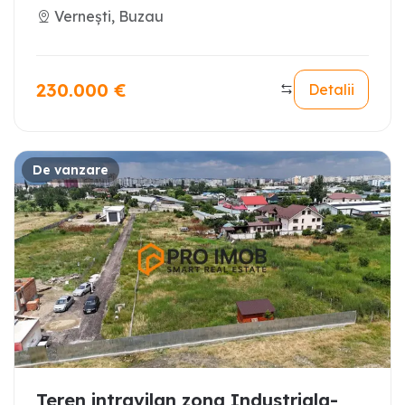
Vernești, Buzau
230.000
€
Detalii
De vanzare
Teren intravilan zona Industriala-