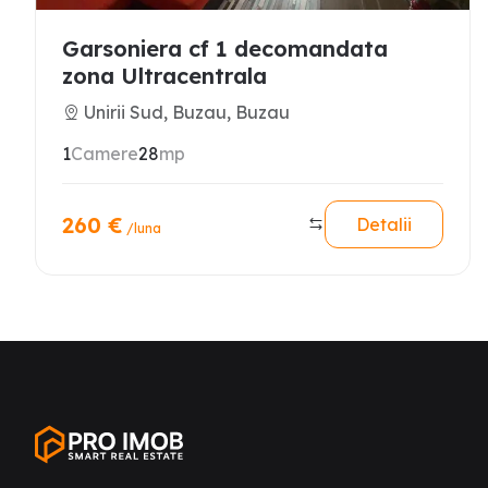
Garsoniera cf 1 decomandata
zona Ultracentrala
Unirii Sud, Buzau, Buzau
1
Camere
28
mp
260
€
Detalii
/luna