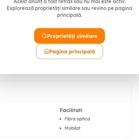
Acest anunț a fost retras sau nu mai este activ.
Explorează proprietăți similare sau revino pe pagina
principală.
parcuri
Proprietăți similare
arul afisat in anunt sau pe WhatsApp.
Pagina principală
Facilitati
Fibra optica
Mobilat