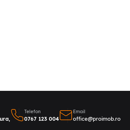
Telefon
Email
ura,
0767 123 004
office@proimob.ro