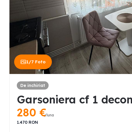
1
/
7
Foto
De inchiriat
Garsoniera cf 1 deco
280
€
/luna
1.470
RON