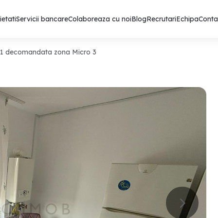
ietati
Servicii bancare
Colaboreaza cu noi
Blog
Recrutari
Echipa
Conta
f 1 decomandata zona Micro 3