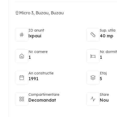
Micro 3, Buzau, Buzau
ID anunt
Sup. utila
lxpaui
40 mp
Nr. camere
Nr. dormi
1
1
An constructie
Etaj
1991
5
Compartimentare
Stare
Decomandat
Nou