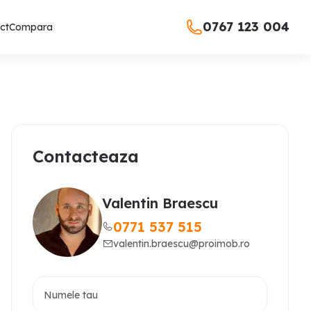
0767 123 004
ct
Compara
Contacteaza
Valentin Braescu
0771 537 515
valentin.braescu@proimob.ro