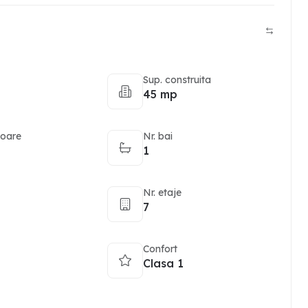
Sup. construita
45 mp
toare
Nr. bai
1
Nr. etaje
7
Confort
Clasa 1