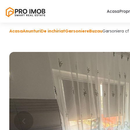
Acasa
Propr
Acasa
Anunturi
De inchiriat
Garsoniere
Buzau
Garsoniera c