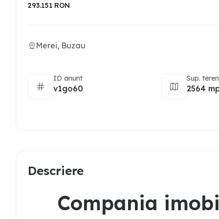
293.151
RON
Merei, Buzau
ID anunt
Sup. tere
v1go60
2564 m
Descriere
Compania imobil