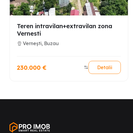
Teren intravilan+extravilan zona
Vernesti
Vernești, Buzau
230.000
€
Detalii