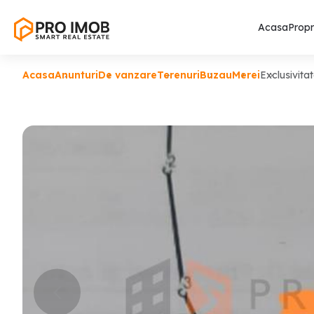
Acasa
Propr
Acasa
Anunturi
De vanzare
Terenuri
Buzau
Merei
Exclusivita