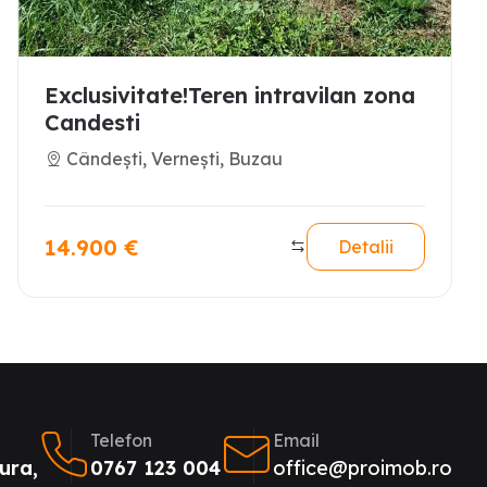
Exclusivitate!Teren intravilan zona
Candesti
Cândești, Vernești, Buzau
14.900
€
Detalii
Telefon
Email
ura,
0767 123 004
office@proimob.ro