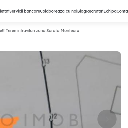
ietati
Servicii bancare
Colaboreaza cu noi
Blog
Recrutari
Echipa
Conta
te!!! Teren intravilan zona Sarata Monteoru