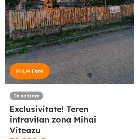
1
/
4
Foto
De vanzare
Exclusivitate! Teren
intravilan zona Mihai
Viteazu