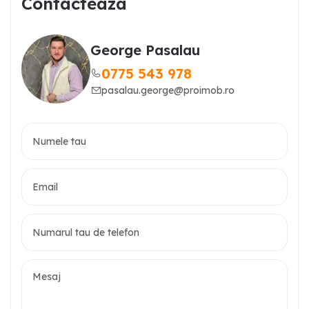
Contacteaza
George Pasalau
0775 543 978
pasalau.george@proimob.ro