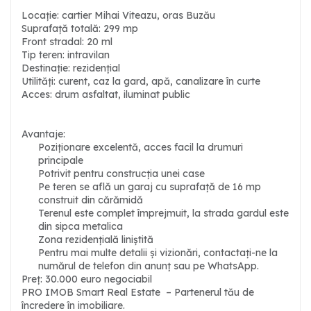
Locație: cartier Mihai Viteazu, oras Buzău
Suprafață totală: 299 mp
Front stradal: 20 ml
Tip teren: intravilan
Destinație: rezidențial
Utilități: curent, caz la gard, apă, canalizare în curte
Acces: drum asfaltat, iluminat public
Avantaje:
Poziționare excelentă, acces facil la drumuri
principale
Potrivit pentru construcția unei case
Pe teren se află un garaj cu suprafață de 16 mp
construit din cărămidă
Terenul este complet împrejmuit, la strada gardul este
din sipca metalica
Zona rezidențială liniștită
Pentru mai multe detalii și vizionări, contactați-ne la
numărul de telefon din anunț sau pe WhatsApp.
Preț: 30.000 euro negociabil
PRO IMOB Smart Real Estate – Partenerul tău de
încredere în imobiliare.