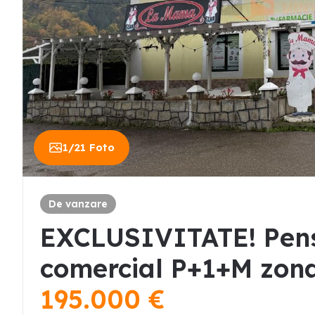
1
/
21
Foto
De vanzare
EXCLUSIVITATE! Pensi
comercial P+1+M zona
195.000
€