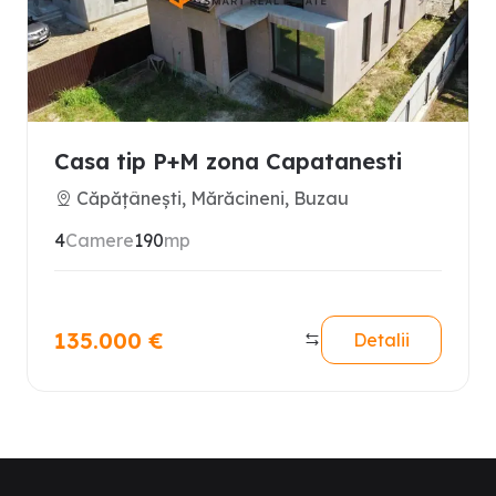
Casa tip P+M zona Capatanesti
Căpățânești, Mărăcineni, Buzau
4
Camere
190
mp
135.000
€
Detalii