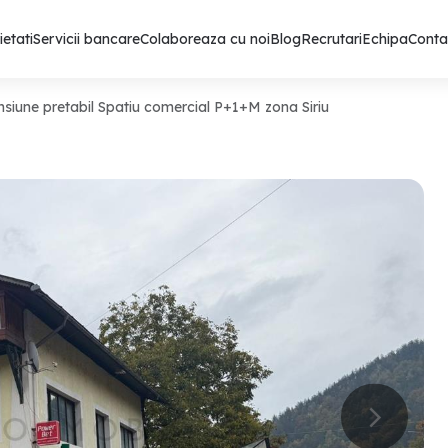
ietati
Servicii bancare
Colaboreaza cu noi
Blog
Recrutari
Echipa
Conta
iune pretabil Spatiu comercial P+1+M zona Siriu