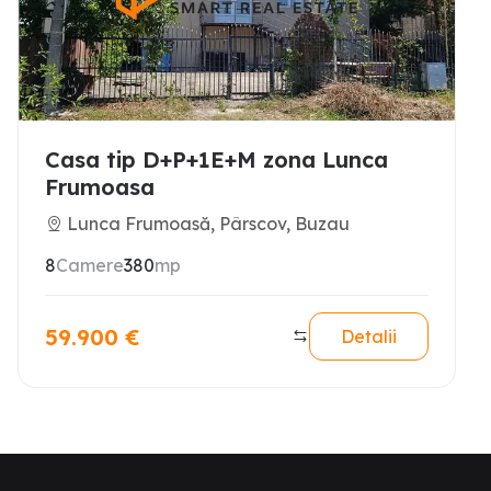
Casa tip D+P+1E+M zona Lunca
Frumoasa
Lunca Frumoasă, Pârscov, Buzau
8
Camere
380
mp
59.900
€
Detalii