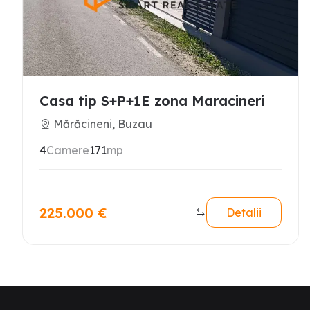
Casa tip S+P+1E zona Maracineri
Mărăcineni, Buzau
4
Camere
171
mp
225.000
€
Detalii