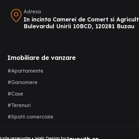
Adresa
In incinta Camerei de Comert si Agricult
Bulevardul Unirii 10BCD, 120281 Buzau
Imobiliare de vanzare
#Apartamente
#Garsoniere
#Case
#Terenuri
#Spatii comerciale
urile rezervate • Web Design by