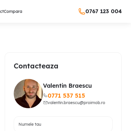
0767 123 004
ct
Compara
Contacteaza
Valentin Braescu
0771 537 515
valentin.braescu@proimob.ro