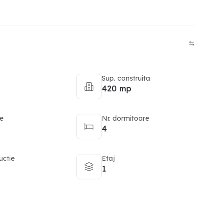
Sup. construita
420 mp
re
Nr. dormitoare
4
uctie
Etaj
1