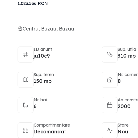
1.023.536
RON
Centru, Buzau, Buzau
ID anunt
Sup. utila
ju10c9
310 mp
Sup. teren
Nr. came
150 mp
8
Nr. bai
An constr
6
2000
Compartimentare
Stare
Decomandat
Nou