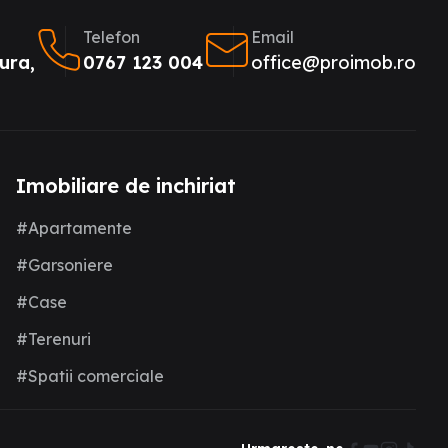
Telefon
Email
ura,
0767 123 004
office@proimob.ro
Imobiliare de inchiriat
#Apartamente
#Garsoniere
#Case
#Terenuri
#Spatii comerciale