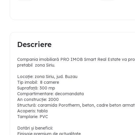
Descriere
Compania imobiliară PRO IMOB Smart Real Estate va prop
pretabil zona Siriu.
Locație: zona Siriu, jud. Buzau
Tip imobil: 8 camere
Suprafață: 300 mp
Compartimentare: decomandata
An construcție: 2000
Structură: caramida Porotherm, beton, cadre beton armat
Acoperis: tabla
Tamplarie: PVC
Dotări și beneficii:
Finisaje premium de actualitate