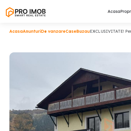
Acasa
Propr
Acasa
Anunturi
De vanzare
Case
Buzau
EXCLUSIVITATE! Pens