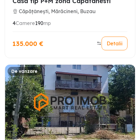
Casa tip P+M zona Capatanesti
Căpățânești, Mărăcineni, Buzau
4
Camere
190
mp
135.000
€
Detalii
De vanzare