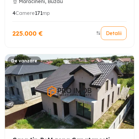
Mărăcineni, Buzau
4
Camere
171
mp
225.000
€
Detalii
De vanzare