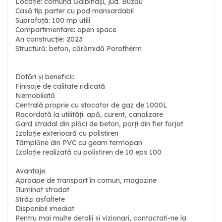
Locație: comuna Gălbinași, jud. Buzău
Casă tip parter cu pod mansardabil
Suprafață: 100 mp utili
Compartimentare: open space
An construcție: 2023
Structură: beton, cărămidă Porotherm
Dotări și beneficii:
Finisaje de calitate ridicată
Nemobilată
Centrală proprie cu stocator de gaz de 1000L
Racordată la utilități: apă, curent, canalizare
Gard stradal din plăci de beton, porți din fier forjat
Izolație exterioară cu polistiren
Tâmplărie din PVC cu geam termopan
Izolație realizată cu polistiren de 10 eps 100
Avantaje:
Aproape de transport în comun, magazine
Iluminat stradat
Străzi asfaltete
Disponibil imediat
Pentru mai multe detalii si vizionari, contactati-ne la