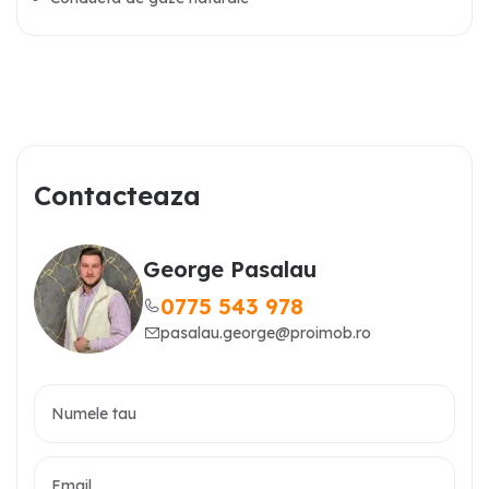
Contacteaza
George Pasalau
0775 543 978
pasalau.george@proimob.ro