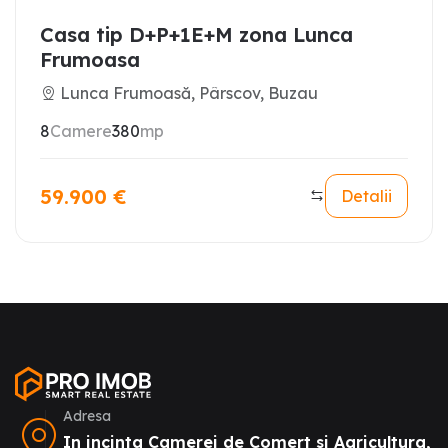
Casa tip D+P+1E+M zona Lunca
Frumoasa
Lunca Frumoasă, Pârscov, Buzau
8
Camere
380
mp
59.900
€
Detalii
Adresa
In incinta Camerei de Comert si Agricultura,