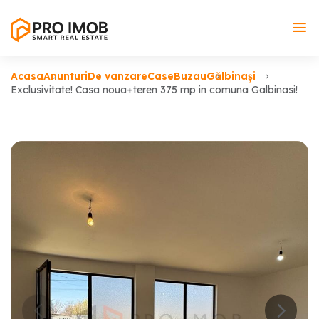
Acasa
Anunturi
De vanzare
Case
Buzau
Gălbinași
Exclusivitate! Casa noua+teren 375 mp in comuna Galbinasi!