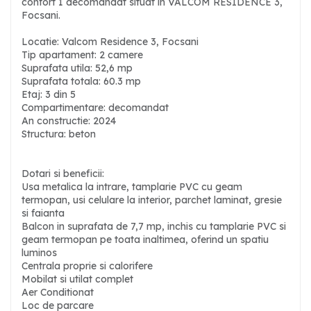
confort 1 decomandat situat in VALCOM RESIDENCE 3,
Focsani.
Locatie: Valcom Residence 3, Focsani
Tip apartament: 2 camere
Suprafata utila: 52,6 mp
Suprafata totala: 60.3 mp
Etaj: 3 din 5
Compartimentare: decomandat
An constructie: 2024
Structura: beton
Dotari si beneficii:
Usa metalica la intrare, tamplarie PVC cu geam
termopan, usi celulare la interior, parchet laminat, gresie
si faianta
Balcon in suprafata de 7,7 mp, inchis cu tamplarie PVC si
geam termopan pe toata inaltimea, oferind un spatiu
luminos
Centrala proprie si calorifere
Mobilat si utilat complet
Aer Conditionat
Loc de parcare