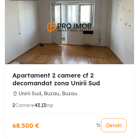
Apartament 2 camere cf 2
decomandat zona Unirii Sud
Unirii Sud, Buzau, Buzau
2
Camere
43.13
mp
68.500
€
Detalii