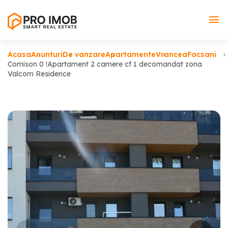
Acasa
Anunturi
De vanzare
Apartamente
Vrancea
Focsani
Comison 0 !Apartament 2 camere cf 1 decomandat zona
Valcom Residence