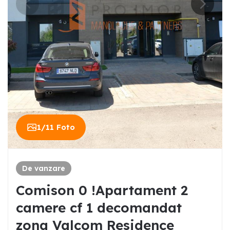
1
/
11
Foto
De vanzare
Comison 0 !Apartament 2
camere cf 1 decomandat
zona Valcom Residence