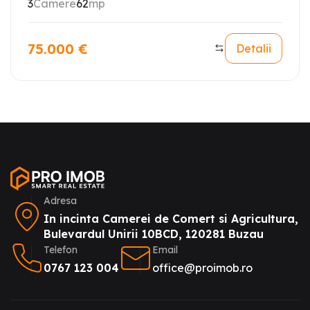
3
Camere
62
mp
75.000
€
Detalii
Adresa
In incinta Camerei de Comert si Agricultura,
Bulevardul Unirii 10BCD, 120281 Buzau
Telefon
Email
0767 123 004
office@proimob.ro