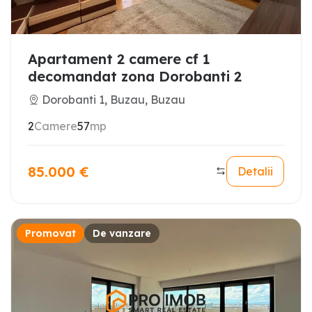
Apartament 2 camere cf 1
decomandat zona Dorobanti 2
Dorobanti 1, Buzau, Buzau
2
Camere
57
mp
85.000
€
Detalii
Promovat
De vanzare