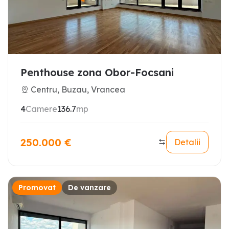
Penthouse zona Obor-Focsani
Centru, Buzau, Vrancea
4
Camere
136.7
mp
250.000
€
Detalii
Promovat
De vanzare