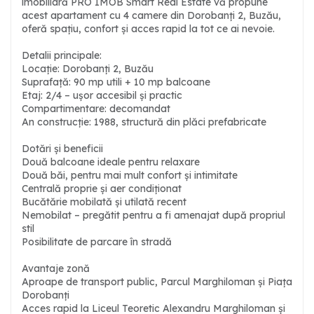
imobiliară PRO IMOB Smart Real Estate vă propune
acest apartament cu 4 camere din Dorobanți 2, Buzău,
oferă spațiu, confort și acces rapid la tot ce ai nevoie.
Detalii principale:
Locație: Dorobanți 2, Buzău
Suprafață: 90 mp utili + 10 mp balcoane
Etaj: 2/4 – ușor accesibil și practic
Compartimentare: decomandat
An construcție: 1988, structură din plăci prefabricate
Dotări și beneficii
Două balcoane ideale pentru relaxare
Două băi, pentru mai mult confort și intimitate
Centrală proprie și aer condiționat
Bucătărie mobilată și utilată recent
Nemobilat – pregătit pentru a fi amenajat după propriul
stil
Posibilitate de parcare în stradă
Avantaje zonă
Aproape de transport public, Parcul Marghiloman și Piața
Dorobanți
Acces rapid la Liceul Teoretic Alexandru Marghiloman și