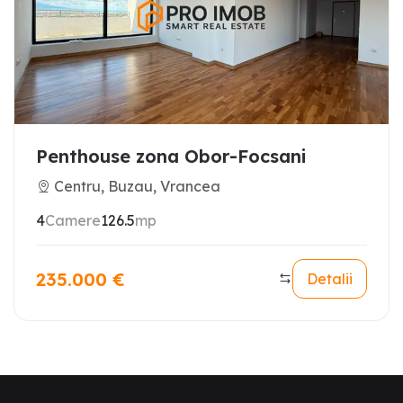
Penthouse zona Obor-Focsani
Centru, Buzau, Vrancea
4
Camere
126.5
mp
235.000
€
Detalii