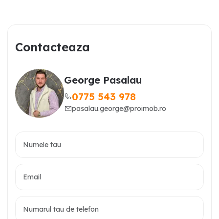
Contacteaza
George Pasalau
0775 543 978
pasalau.george@proimob.ro