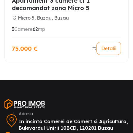
Apartament 3 camere cf 1
decomandat zona Micro 5
Micro 5, Buzau, Buzau
3
Camere
62
mp
75.000
€
Detalii
Adresa
In incinta Camerei de Comert si Agricultura,
Bulevardul Unirii 10BCD, 120281 Buzau