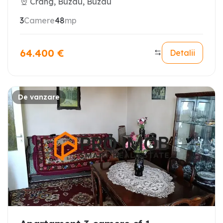
Crang, Buzau, Buzau
3
Camere
48
mp
64.400
€
Detalii
De vanzare