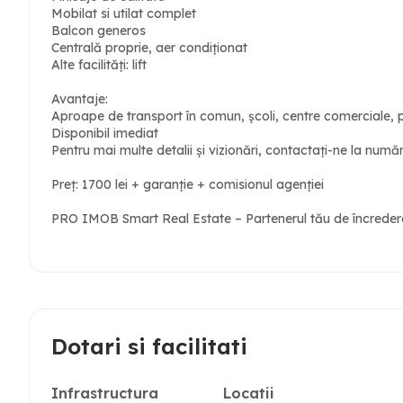
Mobilat si utilat complet
Balcon generos
Centrală proprie, aer condiționat
Alte facilități: lift
Avantaje:
Aproape de transport în comun, școli, centre comerciale, p
Disponibil imediat
Pentru mai multe detalii și vizionări, contactați-ne la num
Preț: 1700 lei + garanție + comisionul agenției
PRO IMOB Smart Real Estate – Partenerul tău de încredere 
Dotari si facilitati
Infrastructura
Locatii