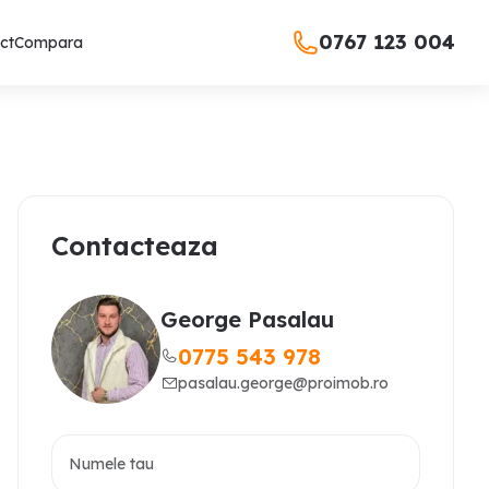
0767 123 004
ct
Compara
Contacteaza
George Pasalau
0775 543 978
pasalau.george@proimob.ro