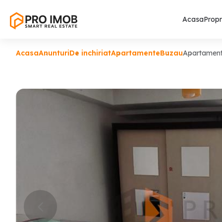
Acasa
Propr
Acasa
Anunturi
De inchiriat
Apartamente
Buzau
Apartament