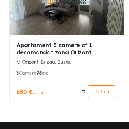
Apartament 3 camere cf 1
decomandat zona Orizont
Orizont, Buzau, Buzau
3
Camere
76
mp
650
€
Detalii
/luna