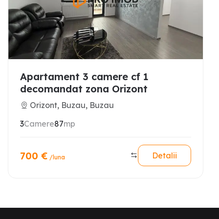
Apartament 3 camere cf 1
decomandat zona Orizont
Orizont, Buzau, Buzau
3
Camere
87
mp
700
€
Detalii
/luna