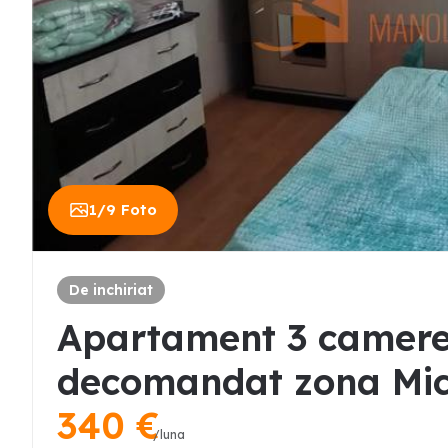
1
/
9
Foto
De inchiriat
Apartament 3 camere 
decomandat zona Mic
340
€
/luna