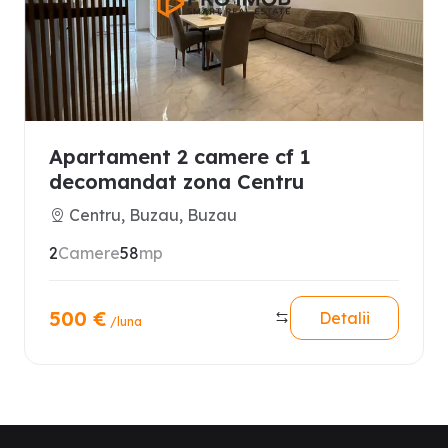
Apartament 2 camere cf 1
decomandat zona Centru
Centru, Buzau, Buzau
2
Camere
58
mp
500
€
Detalii
/luna