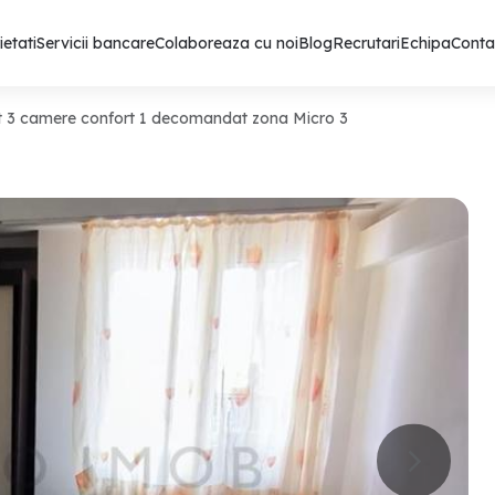
ietati
Servicii bancare
Colaboreaza cu noi
Blog
Recrutari
Echipa
Conta
 3 camere confort 1 decomandat zona Micro 3