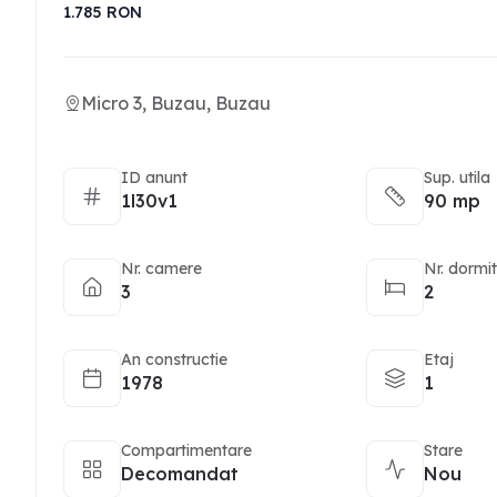
1.785
RON
Micro 3, Buzau, Buzau
ID anunt
Sup. utila
1l30v1
90 mp
Nr. camere
Nr. dormi
3
2
An constructie
Etaj
1978
1
Compartimentare
Stare
Decomandat
Nou