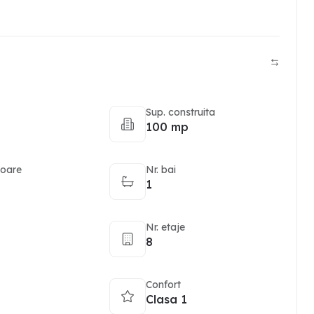
Sup. construita
100 mp
toare
Nr. bai
1
Nr. etaje
8
Confort
Clasa 1