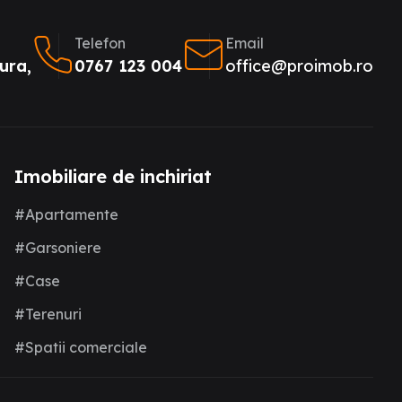
Telefon
Email
ura,
0767 123 004
office@proimob.ro
Imobiliare de inchiriat
#Apartamente
#Garsoniere
#Case
#Terenuri
#Spatii comerciale