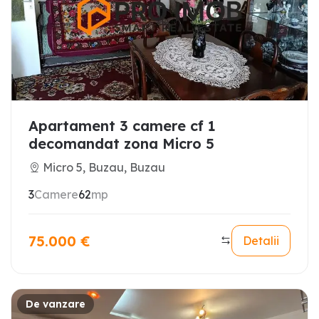
Apartament 3 camere cf 1
decomandat zona Micro 5
Micro 5, Buzau, Buzau
3
Camere
62
mp
75.000
€
Detalii
De vanzare