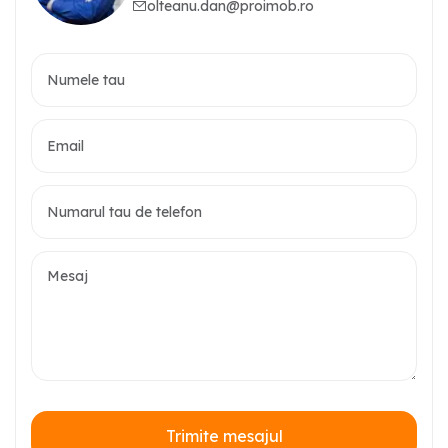
olteanu.dan@proimob.ro
Trimite mesajul