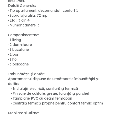
anul 1984.
Detalii Generale:
-Tip apartament: decomandat, confort 1
-Suprafața utila: 72 mp
-Etaj: 3 din 4
-Numar camere: 3
Compartimentare:
-1 living
-2 dormitoare
-1 bucatarie
-2 bai
-1 hol
-3 balcoane
Îmbunătățiri și dotări:
Apartamentul dispune de următoarele îmbunătățiri și
dotări:
-Instalații: electrică, sanitară și termică
-Finisaje de calitate: gresie, faianță și parchet
-Tamplarie PVC cu geam termopan
-Centrală termică proprie pentru confort termic optim
Mobilare și utilare: