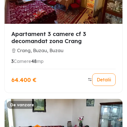
Apartament 3 camere cf 3
decomandat zona Crang
Crang, Buzau, Buzau
3
Camere
48
mp
64.400
€
Detalii
De vanzare