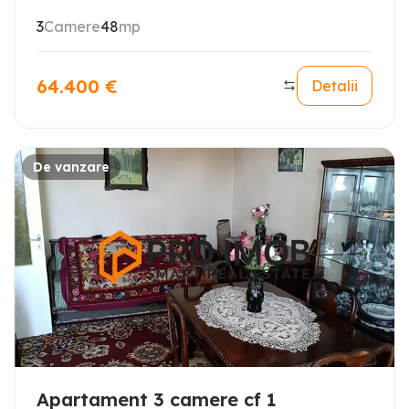
3
Camere
48
mp
64.400
€
Detalii
De vanzare
Apartament 3 camere cf 1