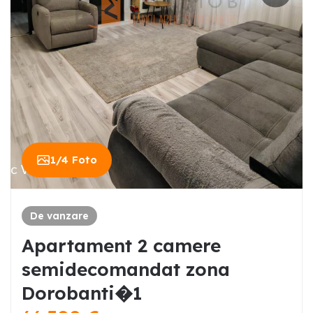
1
/
4
Foto
De vanzare
Apartament 2 camere
semidecomandat zona
Dorobanti�1