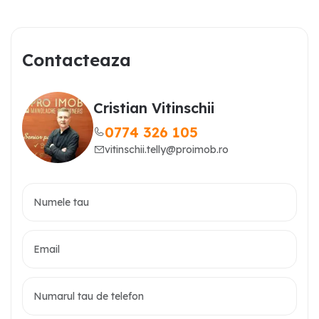
Contacteaza
Cristian Vitinschii
0774 326 105
vitinschii.telly@proimob.ro