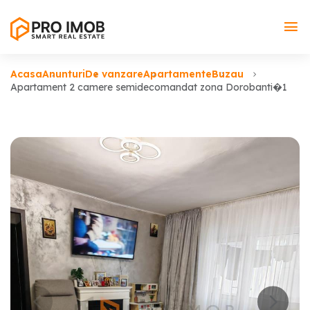
Acasa
Anunturi
De vanzare
Apartamente
Buzau
Apartament 2 camere semidecomandat zona Dorobanti�1