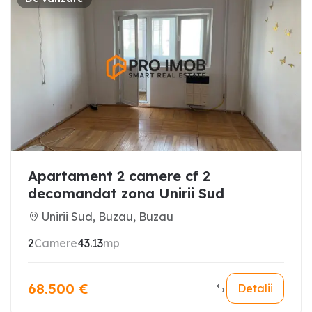
Apartament 2 camere cf 2
decomandat zona Unirii Sud
Unirii Sud, Buzau, Buzau
2
Camere
43.13
mp
68.500
€
Detalii