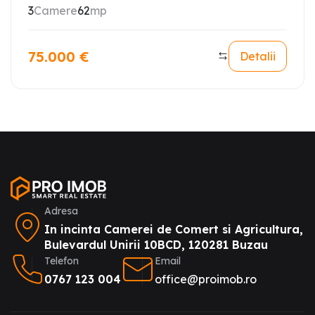
3
Camere
62
mp
75.000
€
Detalii
Adresa
In incinta Camerei de Comert si Agricultura,
Bulevardul Unirii 10BCD, 120281 Buzau
Telefon
Email
0767 123 004
office@proimob.ro