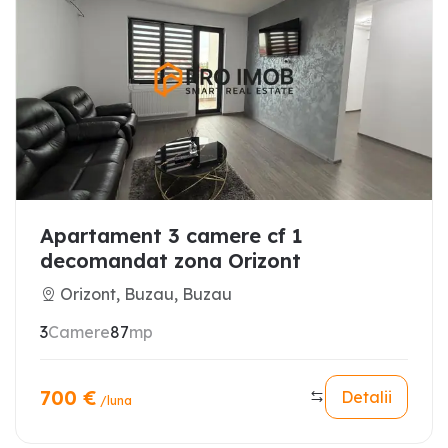
Apartament 3 camere cf 1
decomandat zona Orizont
Orizont, Buzau, Buzau
3
Camere
87
mp
700
€
Detalii
/luna