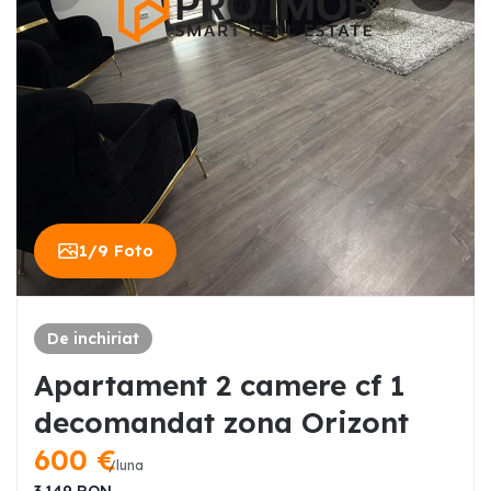
1
/
9
Foto
De inchiriat
Apartament 2 camere cf 1
decomandat zona Orizont
600
€
/luna