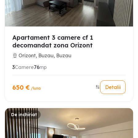
Apartament 3 camere cf 1
decomandat zona Orizont
Orizont, Buzau, Buzau
3
Camere
76
mp
650
€
Detalii
/luna
De inchiriat