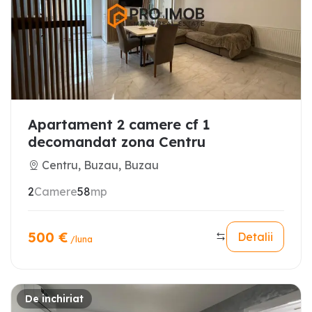
Apartament 2 camere cf 1
decomandat zona Centru
Centru, Buzau, Buzau
2
Camere
58
mp
500
€
Detalii
/luna
De inchiriat