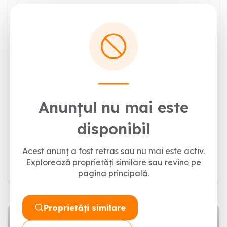
Anunțul nu mai este
disponibil
Acest anunț a fost retras sau nu mai este activ.
Trimite mesajul
Explorează proprietăți similare sau revino pe
pagina principală.
Proprietăți similare