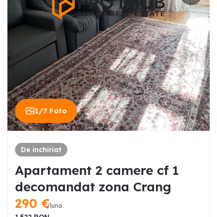
1
/
7
Foto
De inchiriat
Apartament 2 camere cf 1
decomandat zona Crang
290
€
/luna