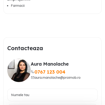
Farmacii
Contacteaza
Aura Manolache
0767 123 004
aura.manolache@proimob.ro