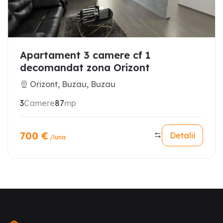
Apartament 3 camere cf 1
decomandat zona Orizont
Orizont, Buzau, Buzau
3
Camere
87
mp
700
€
Detalii
/luna