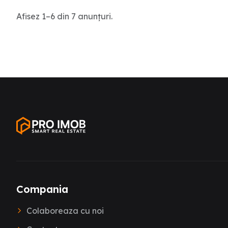
Afisez
1
–
6
din
7
anunțuri
.
Compania
Colaboreaza cu noi