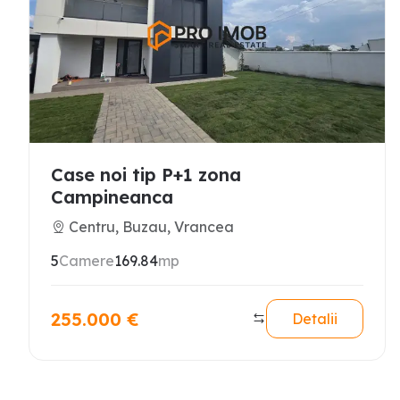
Case noi tip P+1 zona
Campineanca
Centru, Buzau, Vrancea
5
Camere
169.84
mp
255.000
€
Detalii