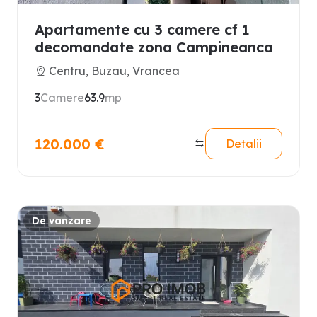
Apartamente cu 3 camere cf 1
decomandate zona Campineanca
Centru, Buzau, Vrancea
3
Camere
63.9
mp
120.000
€
Detalii
De vanzare