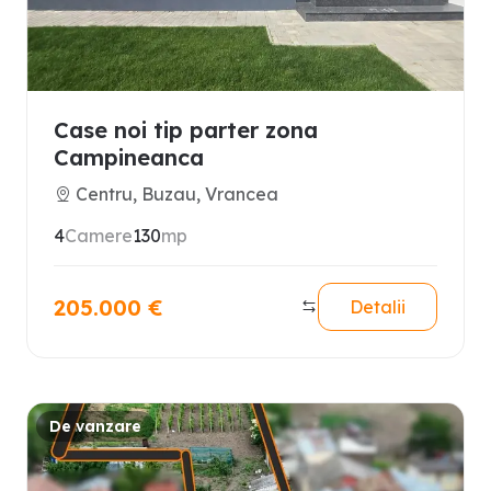
Case noi tip parter zona
Campineanca
Centru, Buzau, Vrancea
4
Camere
130
mp
205.000
€
Detalii
De vanzare