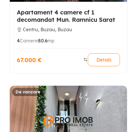
Apartament 4 camere cf 1
decomandat Mun. Ramnicu Sarat
Centru, Buzau, Buzau
4
Camere
80.6
mp
67.000
€
Detalii
De vanzare