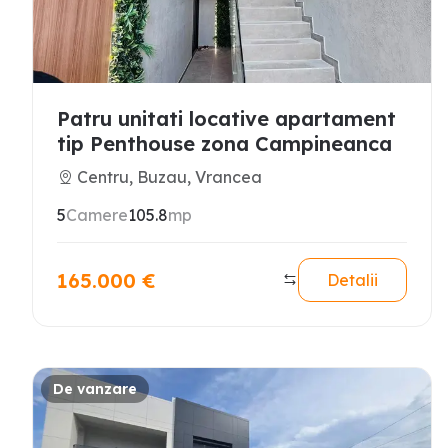
Patru unitati locative apartament
tip Penthouse zona Campineanca
Centru, Buzau, Vrancea
5
Camere
105.8
mp
165.000
€
Detalii
De vanzare