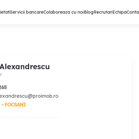
ietati
Servicii bancare
Colaboreaza cu noi
Blog
Recrutari
Echipa
Conta
Alexandrescu
r
265
lexandrescu@proimob.ro
 - FOCSANI