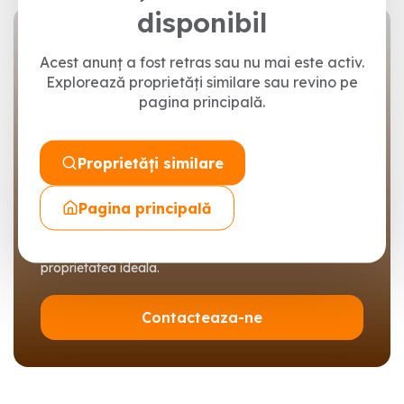
disponibil
Acest anunț a fost retras sau nu mai este activ.
Explorează proprietăți similare sau revino pe
pagina principală.
Proprietăți similare
Gasim imobilul potrivit
Pagina principală
pentru tine
Suntem aici sa te ajutam sa vinzi sau sa cumperi
proprietatea ideala.
Contacteaza-ne