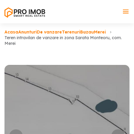
Acasa
Anunturi
De vanzare
Terenuri
Buzau
Merei
Teren intravilan de vanzare in zona Sarata Monteoru, com.
Merei