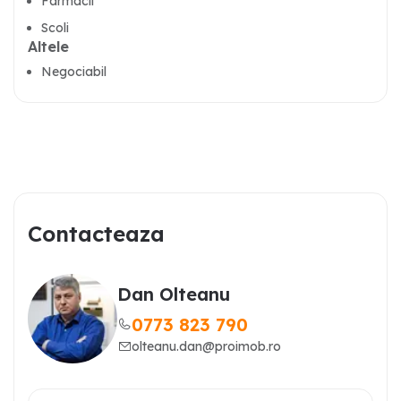
Farmacii
Scoli
Altele
Negociabil
Contacteaza
Dan Olteanu
0773 823 790
olteanu.dan@proimob.ro