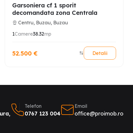
Garsoniera cf 1 sporit
decomandata zona Centrala
Centru, Buzau, Buzau
1
Camere
38.32
mp
52.500
€
Detalii
Telefon
Email
ura,
0767 123 004
office@proimob.ro