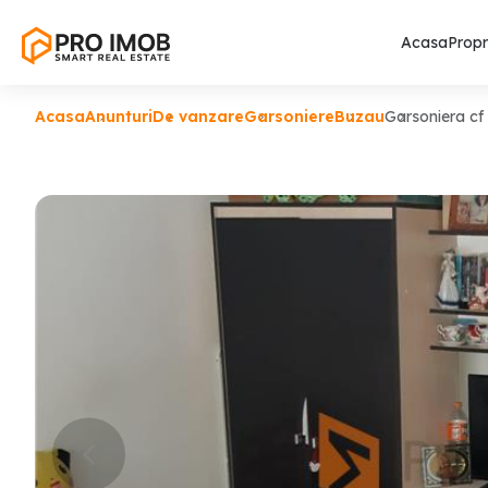
Acasa
Propr
Acasa
Anunturi
De vanzare
Garsoniere
Buzau
Garsoniera cf