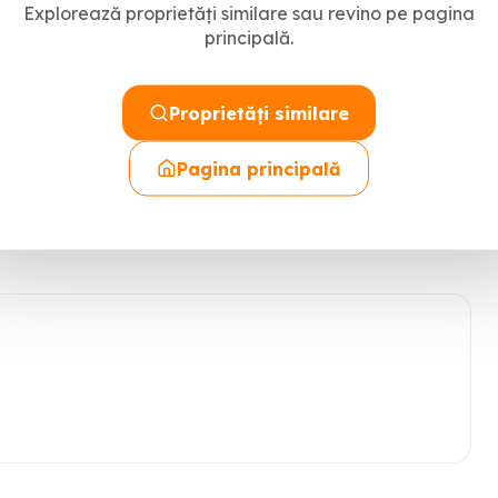
Explorează proprietăți similare sau revino pe pagina
PVC, centrala termica
principală.
te
Proprietăți similare
ionari, va rugam sa ne contactati utilizand formularul de
Pagina principală