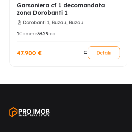
Garsoniera cf 1 decomandata
zona Dorobanti 1
Dorobanti 1, Buzau, Buzau
1
Camere
33.29
mp
47.900
€
Detalii