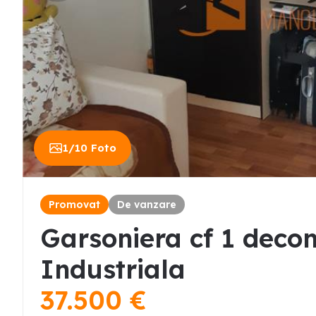
1
/
10
Foto
Promovat
De vanzare
Garsoniera cf 1 deco
Industriala
37.500
€