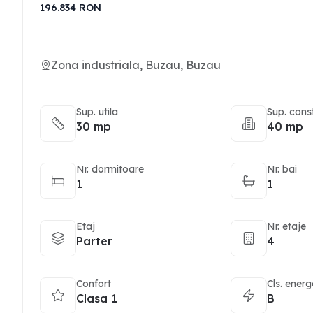
196.834
RON
Zona industriala, Buzau, Buzau
Sup. utila
Sup. cons
30 mp
40 mp
Nr. dormitoare
Nr. bai
1
1
Etaj
Nr. etaje
Parter
4
Confort
Cls. energ
Clasa 1
B