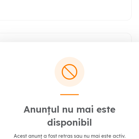
triala
ezinta o garsoniera moderna si confortabila, situata in
ul parter din 4 al cladirii si oferă o suprafată utila de 30
Anunțul nu mai este
disponibil
Acest anunț a fost retras sau nu mai este activ.
anitara, instalatie termica (izolatie exterioara)