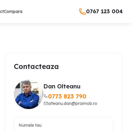
0767 123 004
ct
Compara
Contacteaza
Dan Olteanu
0773 823 790
olteanu.dan@proimob.ro