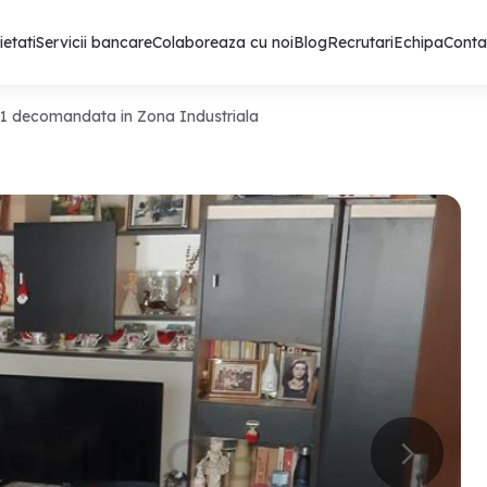
ietati
Servicii bancare
Colaboreaza cu noi
Blog
Recrutari
Echipa
Conta
 1 decomandata in Zona Industriala