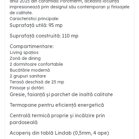
anul 2025 din cărămidă Porotherm, această locuință
impresionează prin designul său contemporan și finisajele
de calitate.
Caracteristici principale:
Suprafață utilă: 95 mp
Suprafață construită: 110 mp
Compartimentare:
Living spațios
Zonă de dining
2 dormitoare confortabile
Bucătărie modernă
2 grupuri sanitare
Terasă deschisă de 25 mp
Finisaje și dotări:
Gresie, faianță și parchet de înaltă calitate
Termopane pentru eficiență energetică
Centrală termică proprie și încălzire prin
pardoseală
Acoperiș din tablă Lindab (0,5mm, 4 ape)