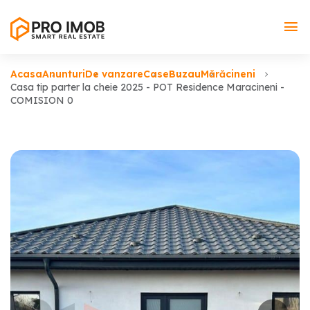
Acasa
Anunturi
De vanzare
Case
Buzau
Mărăcineni
Casa tip parter la cheie 2025 - POT Residence Maracineni -
COMISION 0