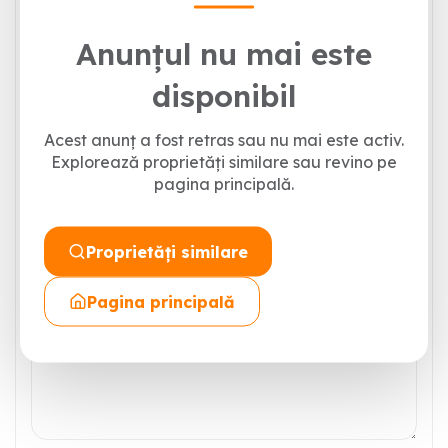
Laurentiu Rosu
0773 823 645
Anunțul nu mai este
rosu.laurentiu@proimob.ro
disponibil
Acest anunț a fost retras sau nu mai este activ.
Explorează proprietăți similare sau revino pe
pagina principală.
Proprietăți similare
Pagina principală