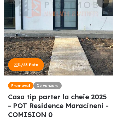
1
/
23
Foto
Promovat
De vanzare
Casa tip parter la cheie 2025
- POT Residence Maracineni -
COMISION 0