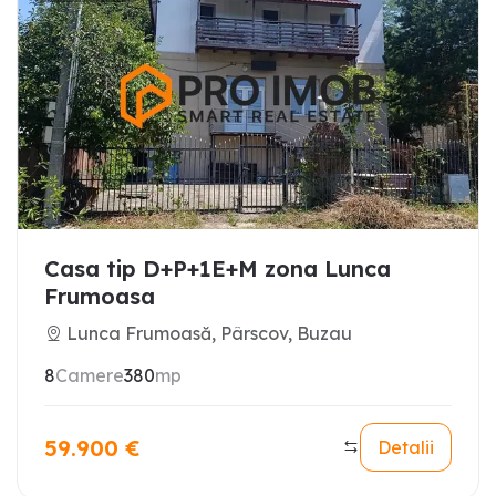
Casa tip D+P+1E+M zona Lunca
Frumoasa
Lunca Frumoasă, Pârscov, Buzau
8
Camere
380
mp
59.900
€
Detalii