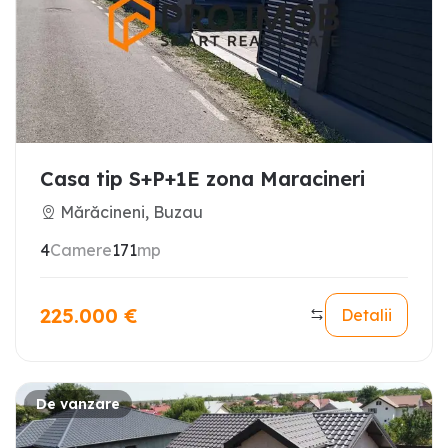
Casa tip S+P+1E zona Maracineri
Mărăcineni, Buzau
4
Camere
171
mp
225.000
€
Detalii
De vanzare