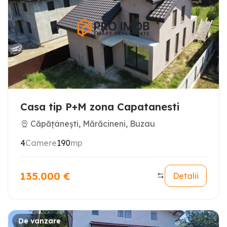
Casa tip P+M zona Capatanesti
Căpățânești, Mărăcineni, Buzau
4
Camere
190
mp
135.000
€
Detalii
De vanzare