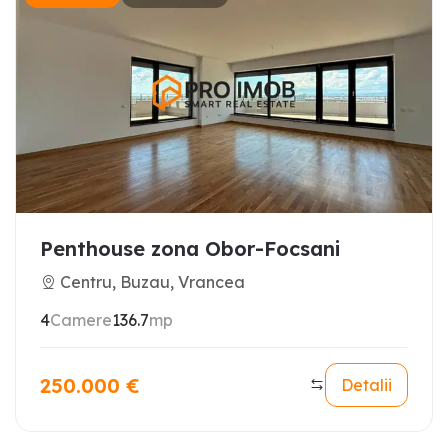
Penthouse zona Obor-Focsani
Centru, Buzau, Vrancea
4
Camere
136.7
mp
250.000
€
Detalii