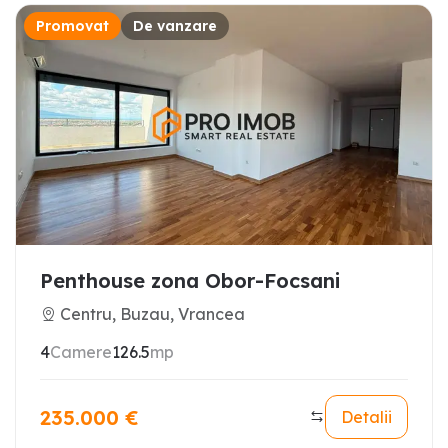
Promovat
De vanzare
Penthouse zona Obor-Focsani
Centru, Buzau, Vrancea
4
Camere
126.5
mp
235.000
€
Detalii