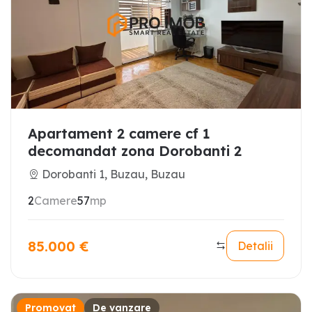
Apartament 2 camere cf 1
decomandat zona Dorobanti 2
Dorobanti 1, Buzau, Buzau
2
Camere
57
mp
85.000
€
Detalii
Promovat
De vanzare