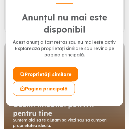
Anunțul nu mai este
Trimite mesajul
disponibil
Acest anunț a fost retras sau nu mai este activ.
Explorează proprietăți similare sau revino pe
pagina principală.
Proprietăți similare
Pagina principală
Gasim imobilul potrivit
pentru tine
Suntem aici sa te ajutam sa vinzi sau sa cumperi
proprietatea ideala.