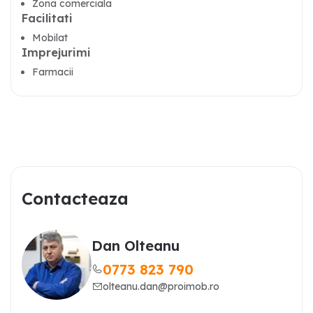
Zona comerciala
Facilitati
Mobilat
Imprejurimi
Farmacii
Contacteaza
Dan Olteanu
0773 823 790
olteanu.dan@proimob.ro