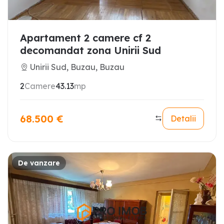
Apartament 2 camere cf 2
decomandat zona Unirii Sud
Unirii Sud, Buzau, Buzau
2
Camere
43.13
mp
68.500
€
Detalii
De vanzare