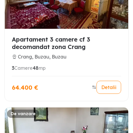
Apartament 3 camere cf 3
decomandat zona Crang
Crang, Buzau, Buzau
3
Camere
48
mp
64.400
€
Detalii
De vanzare